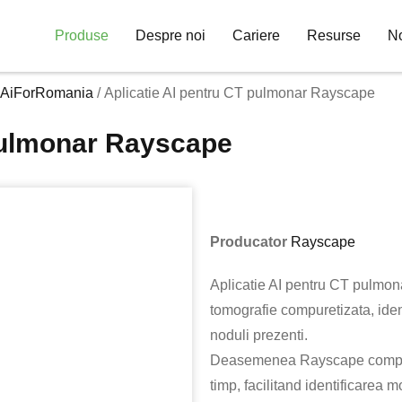
Produse
Despre noi
Cariere
Resurse
No
la AiForRomania
/ Aplicatie AI pentru CT pulmonar Rayscape
 pulmonar Rayscape
Producator
Rayscape
Aplicatie AI pentru CT pulmo
tomografie compuretizata, iden
noduli prezenti.
Deasemenea Rayscape compara
timp, facilitand identificarea m