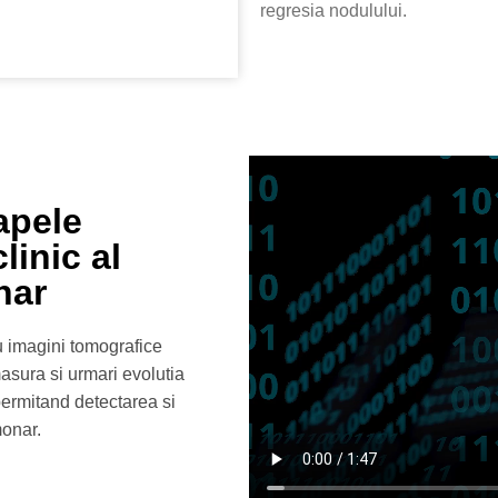
regresia nodulului.
apele
inic al
nar
ru imagini tomografice
sura si urmari evolutia
permitand detectarea si
monar.